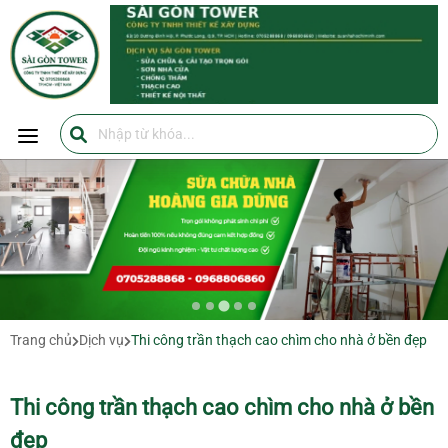
SÀI GÒN TOWER
SÀI GÒN TOWER
0705288868
https://suanhahochiminh.com/
Trang chủ
Dịch vụ
Thi công trần thạch cao chìm cho nhà ở bền đẹp
Thi công trần thạch cao chìm cho nhà ở bền
đẹp