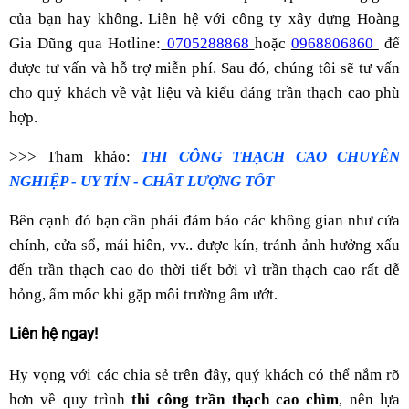
của bạn hay không. Liên hệ với công ty xây dựng Hoàng
Gia Dũng qua Hotline:
0705288868
hoặc
0968806860
để
được tư vấn và hỗ trợ miễn phí. Sau đó, chúng tôi sẽ tư vấn
cho quý khách về vật liệu và kiểu dáng trần thạch cao phù
hợp.
>>> Tham khảo:
THI CÔNG THẠCH CAO CHUYÊN
NGHIỆP - UY TÍN - CHẤT LƯỢNG TỐT
Bên cạnh đó bạn cần phải đảm bảo các không gian như cửa
chính, cửa sổ, mái hiên, vv.. được kín, tránh ảnh hưởng xấu
đến trần thạch cao do thời tiết bởi vì trần thạch cao rất dễ
hỏng, ẩm mốc khi gặp môi trường ẩm ướt.
Liên hệ ngay!
Hy vọng với các chia sẻ trên đây, quý khách có thể nắm rõ
hơn về quy trình
thi công trần thạch cao chìm
, nên lựa