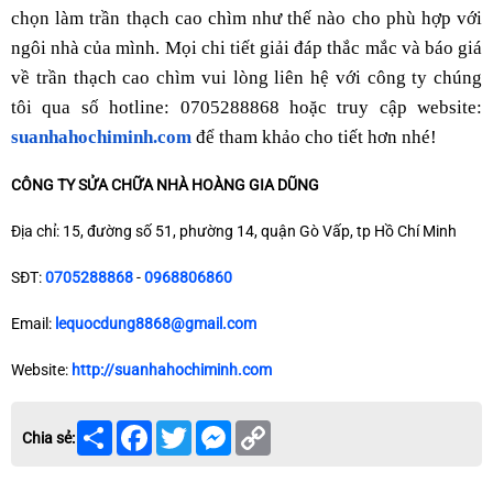
chọn làm trần thạch cao chìm như thế nào cho phù hợp với
ngôi nhà của mình. Mọi chi tiết giải đáp thắc mắc và báo giá
về trần thạch cao chìm vui lòng liên hệ với công ty chúng
tôi qua số hotline: 0705288868 hoặc truy cập website:
suanhahochiminh.com
để tham khảo cho tiết hơn nhé!
CÔNG TY SỬA CHỮA NHÀ HOÀNG GIA DŨNG
Địa chỉ: 15, đường số 51, phường 14, quận Gò Vấp, tp Hồ Chí Minh
SĐT:
0705288868
-
0968806860
Email:
lequocdung8868@gmail.com
Website:
http://suanhahochiminh.com
Share
Facebook
Twitter
Messenger
Copy
Chia sẻ:
Link