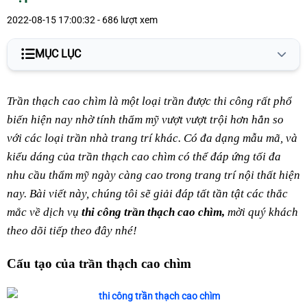
2022-08-15 17:00:32 - 686 lượt xem
MỤC LỤC
Cấu tạo của trần thạch cao chìm
Trần thạch cao chìm là một loại trần được thi công rất phổ
Phân loại trần thạch cao chìm
biến hiện nay nhờ tính thẩm mỹ vượt vượt trội hơn hẳn so
với các loại trần nhà trang trí khác. Có đa dạng mẫu mã, và
Trần chìm đóng phẳng
kiểu dáng của trần thạch cao chìm có thể đáp ứng tối đa
Trần giật cấp
nhu cầu thẩm mỹ ngày càng cao trong trang trí nội thất hiện
nay. Bài viết này, chúng tôi sẽ giải đáp tất tần tật các thắc
Ưu điểm khi thi công trần thạch cao chìm
mắc về dịch vụ
thi công trần thạch cao chìm,
mời quý khách
Lưu ý khi thi công trần thạch cao chìm
theo dõi tiếp theo đây nhé!
Liên hệ ngay!
Cấu tạo của trần thạch cao chìm