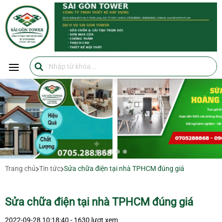
SÀI GÒN TOWER
SÀI GÒN TOWER
0705288868
https://suanhahochiminh.com/
Trang chủ
Tin tức
Sửa chữa điện tại nhà TPHCM đúng giá
Sửa chữa điện tại nhà TPHCM đúng giá
2022-09-28 10:18:40 - 1630 lượt xem