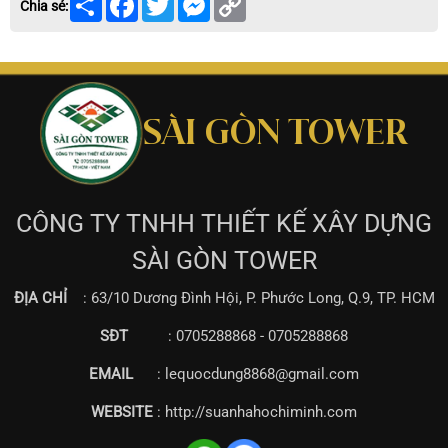
Chia sẻ:
Link
SÀI GÒN TOWER
CÔNG TY TNHH THIẾT KẾ XÂY DỰNG
SÀI GÒN TOWER
ĐỊA CHỈ
: 63/10 Dương Đình Hội, P. Phước Long, Q.9, TP. HCM
SĐT
: 0705288868 - 0705288868
EMAIL
: lequocdung8868@gmail.com
WEBSITE
: http://suanhahochiminh.com