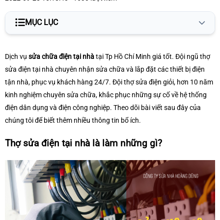
MỤC LỤC
Thợ sửa điện tại nhà là làm những gì?
Dịch vụ
sửa chữa điện tại nhà
tại Tp Hồ Chí Minh giá tốt. Đội ngũ thợ
Sửa chữa điện tại nhà - điện dân dụng
sửa điện tại nhà chuyên nhận sửa chữa và lắp đặt các thiết bị điện
tận nhà, phục vụ khách hàng 24/7. Đội thợ sửa điện giỏi, hơn 10 năm
Đội thợ sửa chữa điện tại nhà của Hoàng Gia Dũng
kinh nghiệm chuyên sửa chữa, khắc phục những sự cố về hệ thống
điện dân dụng và điện công nghiệp. Theo dõi bài viết sau đây của
chúng tôi để biết thêm nhiều thông tin bổ ích.
Thợ sửa điện tại nhà là làm những gì?