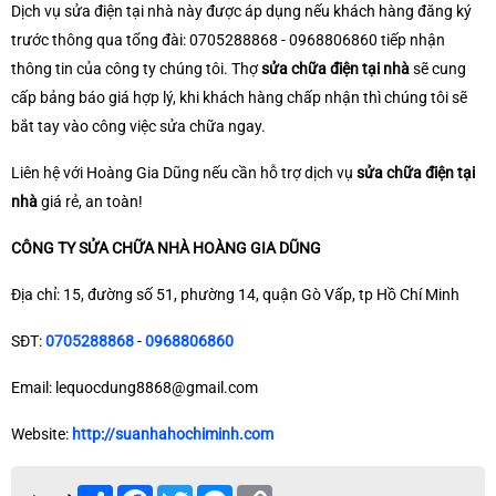
Dịch vụ sửa điện tại nhà này được áp dụng nếu khách hàng đăng ký
trước thông qua tổng đài: 0705288868 - 0968806860 tiếp nhận
thông tin của công ty chúng tôi. Thợ
sửa chữa điện tại nhà
sẽ cung
cấp bảng báo giá hợp lý, khi khách hàng chấp nhận thì chúng tôi sẽ
bắt tay vào công việc sửa chữa ngay.
Liên hệ với Hoàng Gia Dũng nếu cần hỗ trợ dịch vụ
sửa chữa điện tại
nhà
giá rẻ, an toàn!
CÔNG TY SỬA CHỮA NHÀ HOÀNG GIA DŨNG
Địa chỉ: 15, đường số 51, phường 14, quận Gò Vấp, tp Hồ Chí Minh
SĐT:
0705288868
-
0968806860
Email: lequocdung8868@gmail.com
Website:
http://suanhahochiminh.com
Share
Facebook
Twitter
Messenger
Copy