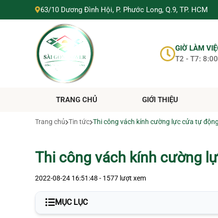
SÀI GÒN TOWER
63/10 Dương Đình Hội, P. Phước Long, Q.9, TP. HCM
SÀI GÒN TOWER
0705288868
https://suanhahochiminh.com/
GIỜ LÀM VI
T2 - T7: 8:00
TRANG CHỦ
GIỚI THIỆU
Trang chủ
Tin tức
Thi công vách kính cường lực cửa tự độn
Thi công vách kính cường l
2022-08-24 16:51:48 - 1577 lượt xem
MỤC LỤC