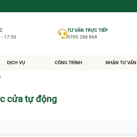
ỆC
TƯ VẤN TRỰC TIẾP
 - 17:30
0705 288 868
DỊCH VỤ
CÔNG TRÌNH
NHẬN TƯ VẤN
g
ực cửa tự động