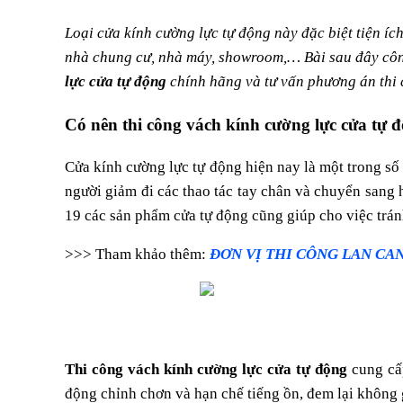
Có nên thi công vách kính cường lực cửa tự động khô
Loại cửa kính cường lực tự động này đặc biệt tiện ích
Nên thi công vách kính cường lực cửa tự động ở đâu?
nhà chung cư, nhà máy, showroom,… Bài sau đây công
lực cửa tự động
chính hãng và tư vấn phương án thi 
Mẫu thiết kế vách kính cường lực cửa tự động sang tr
Đơn vị thi công vách kính cường lực cửa tự động
Có nên thi công vách kính cường lực cửa tự
Cửa kính cường lực tự động hiện nay là một trong số
người giảm đi các thao tác tay chân và chuyển sang 
19 các sản phẩm cửa tự động cũng giúp cho việc trán
>>> Tham khảo thêm:
ĐƠN VỊ THI CÔNG LAN CAN
Thi công vách kính cường lực cửa tự động
cung cấp
động chỉnh chơn và hạn chế tiếng ồn, đem lại không gi