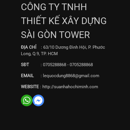
CÔNG TY TNHH
THIẾT KẾ XÂY DỰNG
SÀI GÒN TOWER
ĐỊA CHỈ
: 63/10 Dương Đình Hội, P. Phước
Long, Q.9, TP. HCM
SĐT
: 0705288868 - 0705288868
EMAIL
: lequocdung8868@gmail.com
WEBSITE
: http://suanhahochiminh.com