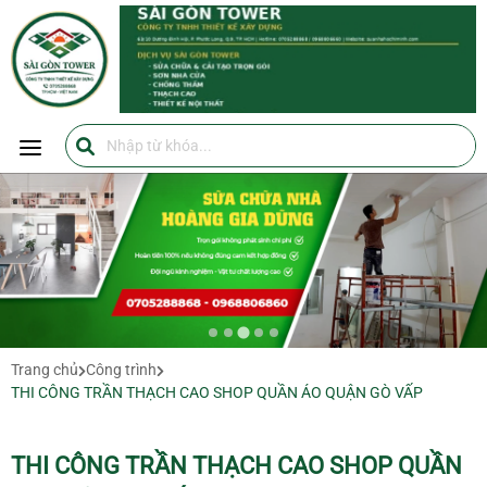
SÀI GÒN TOWER
SÀI GÒN TOWER
0705288868
https://suanhahochiminh.com/
Trang chủ
Công trình
THI CÔNG TRẦN THẠCH CAO SHOP QUẦN ÁO QUẬN GÒ VẤP
THI CÔNG TRẦN THẠCH CAO SHOP QUẦN