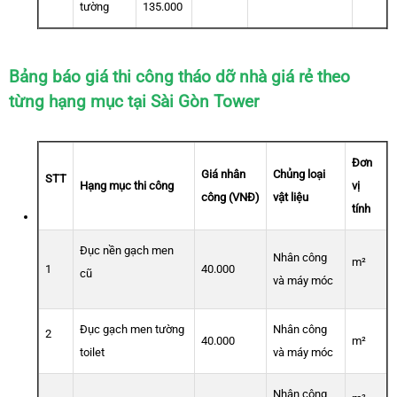
tường
135.000
Bảng báo giá thi công tháo dỡ nhà giá rẻ theo
từng hạng mục tại Sài Gòn Tower
Đơn
Giá nhân
Chủng loại
STT
Hạng mục thi công
vị
công (VNĐ)
vật liệu
tính
Đục nền gạch men
Nhân công
m²
1
40.000
cũ
và máy móc
Đục gạch men tường
Nhân công
2
40.000
m²
toilet
và máy móc
Nhân công