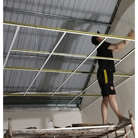
mục tại Sài Gòn Tower
Bảng báo giá thi công cải tạo mống nhà giá rẻ theo từng
hạng mục tại Sài Gòn Tower
Bảng báo giá thi công cầu thang tại Sài Gòn Tower
Bảng báo giá thi xây dựng, tô tường tại Sài Gòn Tower
Bảng báo giá thi công thi công hệ thống cửa tại Sài Gòn
Tower
Bảng báo giá thi công ốp lát, gạch men, đá hoa cương tại
Sài Gòn Tower