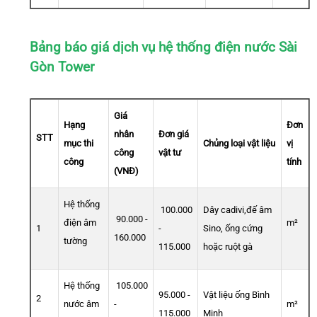
Bảng báo giá dịch vụ hệ thống điện nước Sài
Gòn Tower
Giá
Hạng
Đơn
nhân
Đơn giá
STT
mục thi
Chủng loại vật liệu
vị
công
vật tư
công
tính
(VNĐ)
Hệ thống
100.000
Dây cadivi,đế âm
90.000 -
điện âm
m²
1
-
Sino, ống cứng
160.000
tường
115.000
hoặc ruột gà
Hệ thống
105.000
95.000 -
Vật liệu ống Bình
2
nước âm
-
m²
115.000
Minh