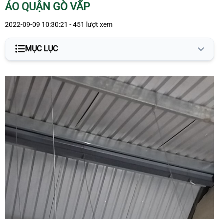
ÁO QUẬN GÒ VẤP
2022-09-09 10:30:21 - 451 lượt xem
MỤC LỤC
Bảng báo giá dịch vụ sơn - sửa nhà giá rẻ theo từng hạng
mục tại Sài Gòn Tower
Bảng báo giá dịch vụ sơn nhà trọn gói đã gồm giá nhân
công, vật liệu của Sài Gòn Tower
Bảng giá dịch vụ sơn nội thất
Bảng giá dịch vụ sơn ngoại thất
Bảng báo giá dịch vụ thạch cao giá rẻ theo từng hạng mục
tại Sài Gòn Tower
Bảng báo giá dịch vụ hệ thống điện nước Sài Gòn Tower
Bảng báo giá thi công tháo dỡ nhà giá rẻ theo từng hạng