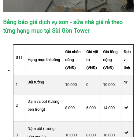
Bảng báo giá dịch vụ sơn - sửa nhà giá rẻ theo
từng hạng mục tại Sài Gòn Tower
Giá nhân
Giá vật
Giá tổng
Đơn
STT
Hạng mục thi công
công
tư
cộng
vị
(VNĐ)
(VNĐ)
(VNĐ)
tính
Sủi tường
m²
1
10.000
0
10.000
Dặm vá bột (tường
2
8.000
6.000
14.000
m²
bên trong)
Dặm bột (tường
m²
3
10.000
8.000
18.000
bên ngoài)