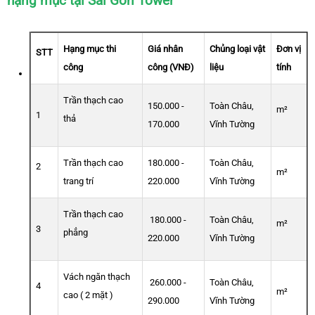
hạng mục tại Sài Gòn Tower
Hạng mục thi
Giá nhân
Chủng loại vật
Đơn vị
STT
công
công (VNĐ)
liệu
tính
Trần thạch cao
150.000 -
Toàn Châu,
m²
1
thả
170.000
Vĩnh Tường
Trần thạch cao
180.000 -
Toàn Châu,
2
m²
trang trí
220.000
Vĩnh Tường
Trần thạch cao
180.000 -
Toàn Châu,
m²
3
phẳng
220.000
Vĩnh Tường
Vách ngăn thạch
260.000 -
Toàn Châu,
4
m²
cao ( 2 mặt )
290.000
Vĩnh Tường