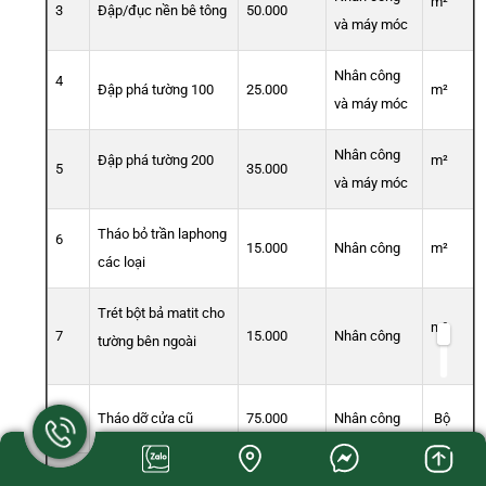
m²
3
Đập/đục nền bê tông
50.000
và máy móc
Nhân công
4
Đập phá tường 100
25.000
m²
và máy móc
Nhân công
Đập phá tường 200
m²
5
35.000
và máy móc
Tháo bỏ trần laphong
6
15.000
Nhân công
m²
các loại
Trét bột bả matit cho
m²
7
15.000
Nhân công
tường bên ngoài
8
Tháo dỡ cửa cũ
75.000
Nhân công
Bộ
Tháo dỡ tủ bếp
Bộ