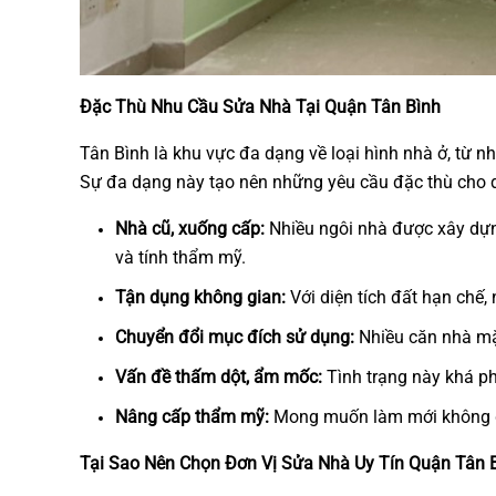
Đặc Thù Nhu Cầu Sửa Nhà Tại Quận Tân Bình
​Tân Bình là khu vực đa dạng về loại hình nhà ở, từ
Sự đa dạng này tạo nên những yêu cầu đặc thù cho 
Nhà cũ, xuống cấp:
Nhiều ngôi nhà được xây dựng
và tính thẩm mỹ.
Tận dụng không gian:
Với diện tích đất hạn chế,
Chuyển đổi mục đích sử dụng:
Nhiều căn nhà mặt
Vấn đề thấm dột, ẩm mốc:
Tình trạng này khá phổ
Nâng cấp thẩm mỹ:
Mong muốn làm mới không gia
Tại Sao Nên Chọn Đơn Vị Sửa Nhà Uy Tín Quận Tân 