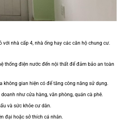
ỏ với nhà cấp 4, nhà ống hay các căn hộ chung cư.
hệ thống điện nước đến nội thất để đảm bảo an toàn
hóa không gian hiện có để tăng công năng sử dụng.
h doanh như cửa hàng, văn phòng, quán cà phê.
 cấu và sức khỏe cư dân.
n đại hoặc sở thích cá nhân.