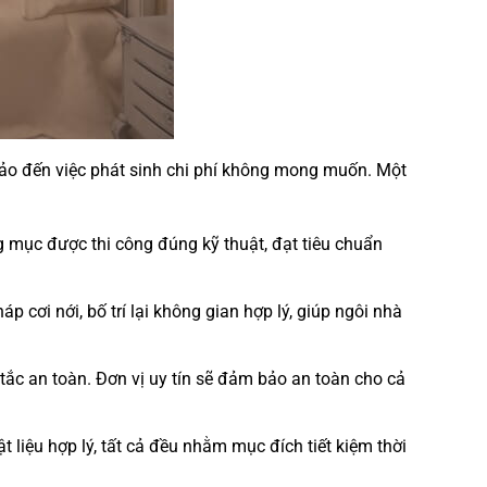
 bảo đến việc phát sinh chi phí không mong muốn. Một
g mục được thi công đúng kỹ thuật, đạt tiêu chuẩn
 cơi nới, bố trí lại không gian hợp lý, giúp ngôi nhà
 tắc an toàn. Đơn vị uy tín sẽ đảm bảo an toàn cho cả
 liệu hợp lý, tất cả đều nhằm mục đích tiết kiệm thời