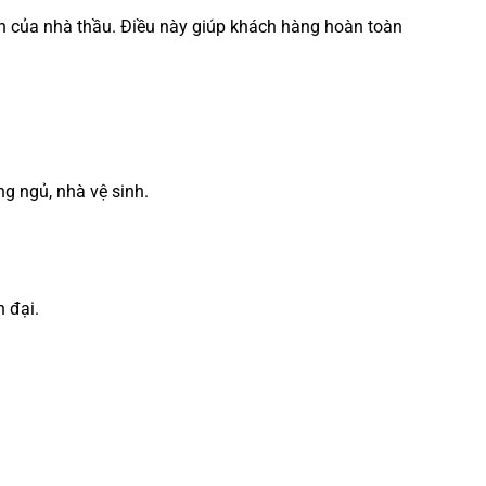
in của nhà thầu. Điều này giúp khách hàng hoàn toàn
g ngủ, nhà vệ sinh.
n đại.