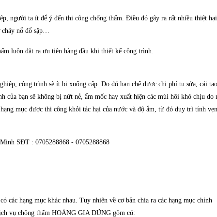
p, người ta ít để ý đến thi công chống thấm. Điều đó gây ra rất nhiều thiệt h
cơ cháy nổ đổ sập…
ấm luôn đặt ra ưu tiên hàng đầu khi thiết kế công trình.
hiệp, công trình sẽ ít bị xuống cấp. Do đó hạn chế được chi phí tu sửa, cải tạo
nh của bạn sẽ không bị nứt nẻ, ẩm mốc hay xuất hiện các mùi hôi khó chịu do
ạng mục được thi công khỏi tác hại của nước và độ ẩm, từ đó duy trì tính vẹn 
í Minh SĐT : 0705288868 - 0705288868
có các hạng mục khác nhau. Tuy nhiên về cơ bản chia ra các hạng mục chính
ần Dịch vụ chống thấm HOÀNG GIA DŨNG gồm có: