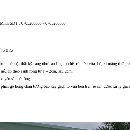
M
í Minh SĐT : 0705288868 - 0705288868
ất 2022
n bị bề mặt thật kỹ càng như sau:Loại bỏ hết các lớp vữa, hồ, xi măng thừa, tr
 nếu có theo rãnh rộng từ 1 – 2cm, sâu 2cm.
xuyên sàn bê tông.
hì phần gờ hông chân tường bao xây gạch tô vữa bên trên sẽ cần được xử lý gia 