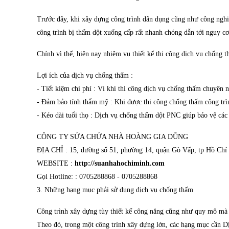
Trước đây, khi xây dựng công trình dân dụng cũng như công nghiệ
công trình bị thấm dột xuống cấp rất nhanh chóng dẫn tới nguy 
Chính vì thế, hiện nay nhiệm vụ thiết kế thi công dịch vụ chống th
Lợi ích của dịch vụ chống thấm :
- Tiết kiệm chi phí : Vì khi thi công dịch vụ chống thấm chuyên ng
- Đảm bảo tính thẩm mỹ : Khi được thi công chống thấm công trì
- Kéo dài tuổi thọ : Dịch vụ chống thấm dột PNC giúp bảo vệ các h
CÔNG TY SỬA CHỬA NHÀ HOÀNG GIA DŨNG
ĐỊA CHỈ : 15, đường số 51, phường 14, quận Gò Vấp, tp Hồ Ch
WEBSITE :
http://suanhahochiminh.com
Gọi Hotline: : 0705288868 - 0705288868
3. Những hạng mục phải sử dụng dịch vụ chống thấm
Công trình xây dựng tùy thiết kế công năng cũng như quy mô mà 
Theo đó, trong một công trình xây dựng lớn, các hạng mục c