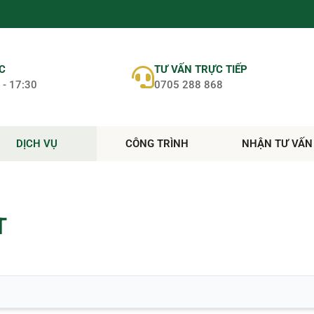
ỆC
TƯ VẤN TRỰC TIẾP
 - 17:30
0705 288 868
DỊCH VỤ
CÔNG TRÌNH
NHẬN TƯ VẤN
T