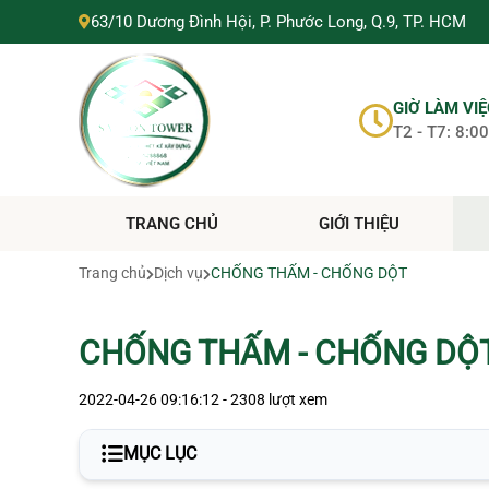
SÀI GÒN TOWER
63/10 Dương Đình Hội, P. Phước Long, Q.9, TP. HCM
SÀI GÒN TOWER
0705288868
https://suanhahochiminh.com/
GIỜ LÀM VI
T2 - T7: 8:00
TRANG CHỦ
GIỚI THIỆU
Trang chủ
Dịch vụ
CHỐNG THẤM - CHỐNG DỘT
CHỐNG THẤM - CHỐNG DỘ
2022-04-26 09:16:12 - 2308 lượt xem
MỤC LỤC