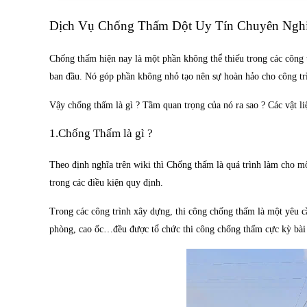
Dịch Vụ Chống Thấm Dột Uy Tín Chuyên Nghiệp Hiệu 
Dịch Vụ Chống Thấm Dột Uy Tín Chuyên Nghi
1.Chống Thấm là gì ?
Chống thấm hiện nay là một phần không thể thiếu trong các công
ban đầu. Nó góp phần không nhỏ tạo nên sự hoàn hảo cho công tr
2. Tại sao cần dịch vụ chống thấm ?
4. TOP 8 biện pháp thi công chống thấm hiệu quả nhất 2
Vậy chống thấm là gì ? Tầm quan trọng của nó ra sao ? Các vật 
4.1. Sơn chống thấm dột
1.Chống Thấm là gì ?
4.2. Phụ gia đổ bê tông
Theo định nghĩa trên wiki thì Chống thấm là quá trình làm cho m
trong các điều kiện quy định.
4.3. Phương pháp dùng màng
4.4. Bơm keo gốc Epoxy
Trong các công trình xây dựng, thi công chống thấm là một yêu c
phòng, cao ốc…đều được tổ chức thi công chống thấm cực kỳ bài b
4.5. Quét dung dịch
4.6. Trộn vữa chống thấm
4.7. Phương pháp dùng băng cản nước
5. Công nghệ chống thấm mới dùng keo chống thấm Co