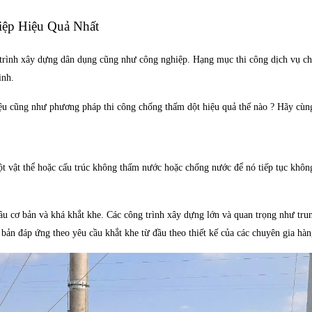
Quả Nhất
ệp Hiệu Quả Nhất
 trình xây dựng dân dụng cũng như công nghiệp. Hạng mục thi công dịch vụ ch
ình.
022
liệu cũng như phương pháp thi công chống thấm dột hiệu quả thế nào ? Hãy cù
ột vật thể hoặc cấu trúc không thấm nước hoặc chống nước để nó tiếp tục khô
ầu cơ bản và khá khắt khe. Các công trình xây dựng lớn và quan trọng như tru
ản đáp ứng theo yêu cầu khắt khe từ đầu theo thiết kế của các chuyên gia hàn
mposite