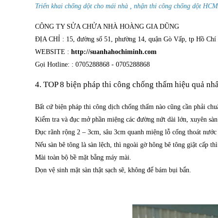
Triển khai chống dột cho mái nhà , nhận thi công chống dột HC
CÔNG TY SỬA CHỬA NHÀ HOÀNG GIA DŨNG
ĐỊA CHỈ : 15, đường số 51, phường 14, quận Gò Vấp, tp Hồ Ch
WEBSITE :
http://suanhahochiminh.com
Gọi Hotline: : 0705288868 - 0705288868
4. TOP 8 biện pháp thi công chống thấm hiệu quả nh
Bất cứ biện pháp thi công dịch chống thấm nào cũng cần phải chuẩ
Kiểm tra và đục mở phần miệng các đường nứt dài lớn, xuyên sàn
Đục rãnh rộng 2 – 3cm, sâu 3cm quanh miệng lỗ cống thoát nước 
Nếu sàn bê tông là sàn lệch, thì ngoài gờ hông bê tông giật cấp t
Mài toàn bộ bề mặt bằng máy mài.
Dọn vệ sinh mặt sàn thật sạch sẽ, không để bám bụi bẩn.