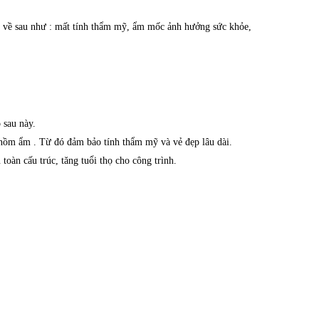
ại về sau như : mất tính thẩm mỹ, ẩm mốc ảnh hưởng sức khỏe,
 sau này.
 nồm ẩm . Từ đó đảm bảo tính thẩm mỹ và vẻ đẹp lâu dài.
toàn cấu trúc, tăng tuổi thọ cho công trình.