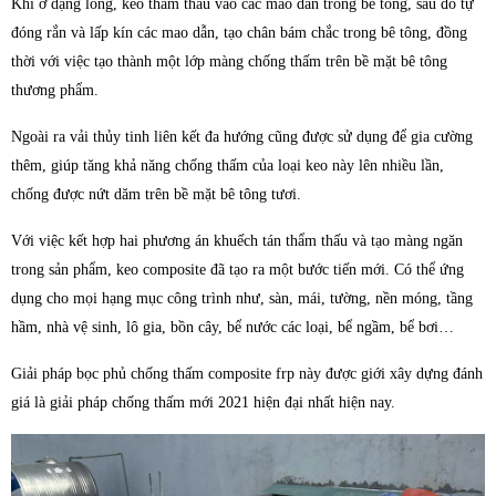
Khi ở dạng lỏng, keo thẩm thấu vào các mao dẫn trong bê tông, sau đó tự
đóng rắn và lấp kín các mao dẫn, tạo chân bám chắc trong bê tông, đồng
thời với việc tạo thành một lớp màng chống thấm trên bề mặt bê tông
thương phẩm.
Ngoài ra vải thủy tinh liên kết đa hướng cũng được sử dụng để gia cường
thêm, giúp tăng khả năng chống thấm của loại keo này lên nhiều lần,
chống được nứt dăm trên bề mặt bê tông tươi.
Với việc kết hợp hai phương án khuếch tán thẩm thấu và tạo màng ngăn
trong sản phẩm, keo composite đã tạo ra một bước tiến mới. Có thể ứng
dụng cho mọi hạng mục công trình như, sàn, mái, tường, nền móng, tầng
hầm, nhà vệ sinh, lô gia, bồn cây, bể nước các loại, bể ngầm, bể bơi…
Giải pháp bọc phủ chống thấm composite frp này được giới xây dựng đánh
giá là giải pháp chống thấm mới 2021 hiện đại nhất hiện nay.