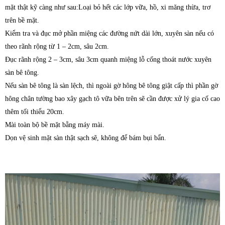
mặt thật kỹ càng như sau:Loại bỏ hết các lớp vữa, hồ, xi măng thừa, trơ
trên bề mặt.
Kiểm tra và đục mở phần miệng các đường nứt dài lớn, xuyên sàn nếu có
theo rãnh rộng từ 1 – 2cm, sâu 2cm.
Đục rãnh rộng 2 – 3cm, sâu 3cm quanh miệng lỗ cống thoát nước xuyên
sàn bê tông.
Nếu sàn bê tông là sàn lệch, thì ngoài gờ hông bê tông giật cấp thì phần gờ
hông chân tường bao xây gạch tô vữa bên trên sẽ cần được xử lý gia cố cao
thêm tối thiểu 20cm.
Mài toàn bộ bề mặt bằng máy mài.
Dọn vệ sinh mặt sàn thật sạch sẽ, không để bám bụi bẩn.