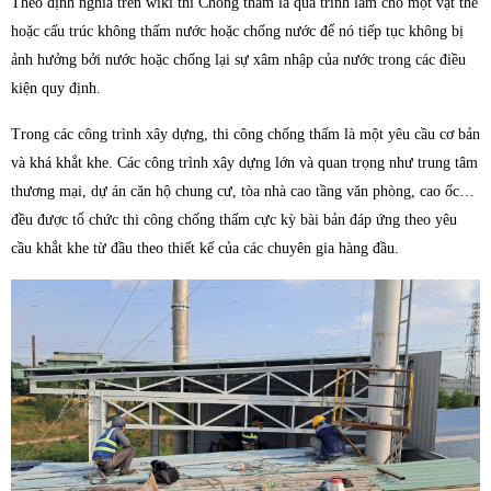
Theo định nghĩa trên wiki thì Chống thấm là quá trình làm cho một vật thể
hoặc cấu trúc không thấm nước hoặc chống nước để nó tiếp tục không bị
4.6. Trộn vữa chống thấm
ảnh hưởng bởi nước hoặc chống lại sự xâm nhập của nước trong các điều
4.7. Phương pháp dùng băng cản nước
kiện quy định.
5. Công nghệ chống thấm mới dùng keo chống thấm
Composite
Trong các công trình xây dựng, thi công chống thấm là một yêu cầu cơ bản
và khá khắt khe. Các công trình xây dựng lớn và quan trọng như trung tâm
6.TOP 8 vật liệu chống thấm hiệu quả nhất 2022
thương mại, dự án căn hộ chung cư, tòa nhà cao tầng văn phòng, cao ốc…
đều được tổ chức thi công chống thấm cực kỳ bài bản đáp ứng theo yêu
6.1. SIKATOP SEAL 107
cầu khắt khe từ đầu theo thiết kế của các chuyên gia hàng đầu.
6.2. Masterseal 540 – Vữa gốc xi măng 2 thành phần
6.3. SIKA 102 – Vữa đông cứng nhanh
6.4. Sơn chống thấm PU Neomax 820
6.5. Chất thẩm thấu Masterseal 530
6.6. Hợp Chất CT-11A
6.7. TOPFLEX – 1