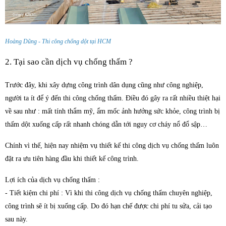
6.8. Sikaproof membrane – Màng lỏng chống thấm đàn hồi
7.Quy trình thi công chống thấm chuyên nghiệp
Hoàng Dũng - Thi công chống dột tại HCM
8. Công ty chống thấm chuyên nghiệp hiệu quả uy tín nhất
2. Tại sao cần dịch vụ chống thấm ?
Trước đây, khi xây dựng công trình dân dụng cũng như công nghiệp,
người ta ít để ý đến thi công chống thấm. Điều đó gây ra rất nhiều thiệt hại
về sau như : mất tính thẩm mỹ, ẩm mốc ảnh hưởng sức khỏe, công trình bị
thấm dột xuống cấp rất nhanh chóng dẫn tới nguy cơ cháy nổ đổ sập…
Chính vì thế, hiện nay nhiệm vụ thiết kế thi công dịch vụ chống thấm luôn
đặt ra ưu tiên hàng đầu khi thiết kế công trình.
Lợi ích của dịch vụ chống thấm :
- Tiết kiệm chi phí : Vì khi thi công dịch vụ chống thấm chuyên nghiệp,
công trình sẽ ít bị xuống cấp. Do đó hạn chế được chi phí tu sửa, cải tạo
sau này.