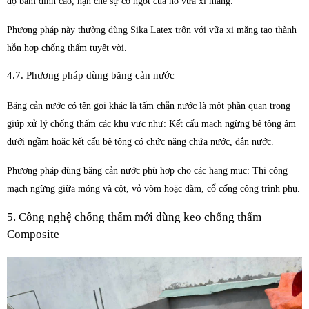
độ bám dính cao, hạn chế sự co ngót của hồ vữa xi măng.
Phương pháp này thường dùng Sika Latex trộn với vữa xi măng tạo thành
hỗn hợp chống thấm tuyệt vời.
4.7. Phương pháp dùng băng cản nước
Băng cản nước có tên gọi khác là tấm chắn nước là một phần quan trọng
giúp xử lý chống thấm các khu vực như: Kết cấu mạch ngừng bê tông âm
dưới ngầm hoặc kết cấu bê tông có chức năng chứa nước, dẫn nước.
Phương pháp dùng băng cản nước phù hợp cho các hạng mục: Thi công
mạch ngừng giữa móng và cột, vỏ vòm hoặc dầm, cổ cống công trình phụ.
5. Công nghệ chống thấm mới dùng keo chống thấm
Composite