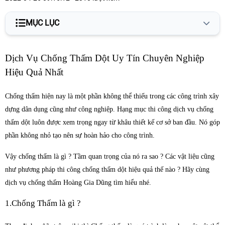
MỤC LỤC
Dịch Vụ Chống Thấm Dột Uy Tín Chuyên Nghiệp Hiệu Quả
Dịch Vụ Chống Thấm Dột Uy Tín Chuyên Nghiệp
Nhất
Hiệu Quả Nhất
1.Chống Thấm là gì ?
Chống thấm hiện nay là một phần không thể thiếu trong các công trình xây
2. Tại sao cần dịch vụ chống thấm ?
dựng dân dụng cũng như công nghiệp. Hạng mục thi công dịch vụ chống
thấm dột luôn được xem trọng ngay từ khâu thiết kế cơ sở ban đầu. Nó góp
4. TOP 8 biện pháp thi công chống thấm hiệu quả nhất 2022
phần không nhỏ tạo nên sự hoàn hảo cho công trình.
4.1. Sơn chống thấm dột
Vậy chống thấm là gì ? Tầm quan trọng của nó ra sao ? Các vật liệu cũng
4.2. Phụ gia đổ bê tông
như phương pháp thi công chống thấm dột hiệu quả thế nào ? Hãy cùng
dịch vụ chống thấm Hoàng Gia Dũng tìm hiểu nhé.
4.3. Phương pháp dùng màng
1.Chống Thấm là gì ?
4.4. Bơm keo gốc Epoxy
4.5. Quét dung dịch