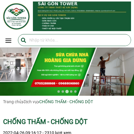
SÀI GÒN TOWER
SÀI GÒN TOWER
0705288868
https://suanhahochiminh.com/
Trang chủ
Dịch vụ
CHỐNG THẤM - CHỐNG DỘT
CHỐNG THẤM - CHỐNG DỘT
2022-04-26 09:16:12 - 2310 lượt xem