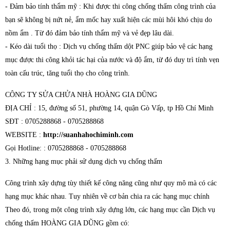
- Đảm bảo tính thẩm mỹ : Khi được thi công chống thấm công trình của
bạn sẽ không bị nứt nẻ, ẩm mốc hay xuất hiện các mùi hôi khó chịu do
nồm ẩm . Từ đó đảm bảo tính thẩm mỹ và vẻ đẹp lâu dài.
- Kéo dài tuổi thọ : Dịch vụ chống thấm dột PNC giúp bảo vệ các hạng
mục được thi công khỏi tác hại của nước và độ ẩm, từ đó duy trì tính vẹn
toàn cấu trúc, tăng tuổi thọ cho công trình.
CÔNG TY SỬA CHỬA NHÀ HOÀNG GIA DŨNG
ĐỊA CHỈ : 15, đường số 51, phường 14, quận Gò Vấp, tp Hồ Chí Minh
SĐT : 0705288868 - 0705288868
WEBSITE :
http://suanhahochiminh.com
Gọi Hotline: : 0705288868 - 0705288868
3. Những hạng mục phải sử dụng dịch vụ chống thấm
Công trình xây dựng tùy thiết kế công năng cũng như quy mô mà có các
hạng mục khác nhau. Tuy nhiên về cơ bản chia ra các hạng mục chính
Theo đó, trong một công trình xây dựng lớn, các hạng mục cần Dịch vụ
chống thấm HOÀNG GIA DŨNG gồm có: