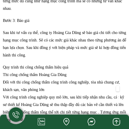
từng mức độ cũng như hạng mục công trình mà sẽ có những tư vấn khác
nhau.
Bước 3: Báo giá
Sau khi tư vấn cụ thể, công ty Hoàng Gia Dũng sẽ báo giá chi tiết cho từng
hạng mục công trình. Sẽ có các mức giá khác nhau theo từng phương án để
bạn lựa chọn. Sau khi đồng ý với biện pháp và mức giá sẽ kí hợp đồng tiến
hành thi công.
Quy trình thi công chống thấm hiệu quả
Thi công chống thấm Hoàng Gia Dũng
Đối với thi công chống thấm công trình công nghiệp, tòa nhà chung cư,
khách sạn, văn phòng lớn
Với công trình công nghiệp quy mô lớn, sau khi tiếp nhận nhu cầu, các kỹ
sư thiết kế Hoàng Gia Dũng sẽ thu thập đầy đủ các bản vẽ cần thiết và lên
biện pháp chống thấm tổng thể tới chi tiết từng hạng mục . Tương ứng mỗi
hạng mục sẽ lên phương án chi tiết một cách bài bản và chuyên nghiệp
nhất, kèm theo lựa chọn vật liệu tốt nhất theo yêu cầu của chủ đầu tư.