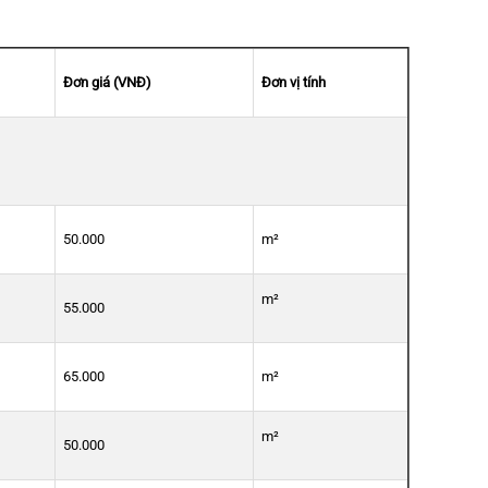
Đơn giá (VNĐ)
Đơn vị tính
50.000
m²
m²
55.000
65.000
m²
m²
50.000