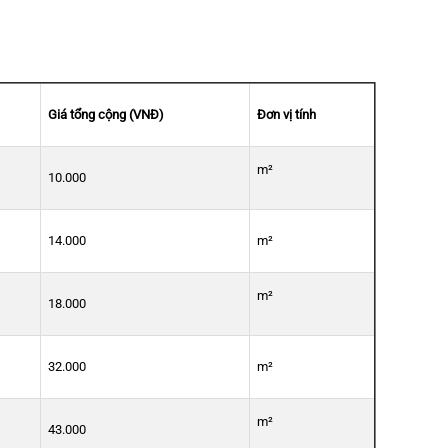
Giá tổng cộng (VNĐ)
Đơn vị tính
m²
10.000
14.000
m²
m²
18.000
32.000
m²
m²
43.000