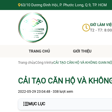
SÀI GÒN TOWER
63/10 Dương Đình Hội, P. Phước Long, Q.9, TP. HCM
SÀI GÒN TOWER
0705288868
https://suanhahochiminh.com/
GIỜ LÀM VI
T2 - T7: 8:00
TRANG CHỦ
GIỚI THIỆU
Trang chủ
Công trình
CẢI TẠO CĂN HỘ VÀ KHÔNG GIAN N
CẢI TẠO CĂN HỘ VÀ KHÔN
2022-05-29 23:04:48 - 338 lượt xem
MỤC LỤC