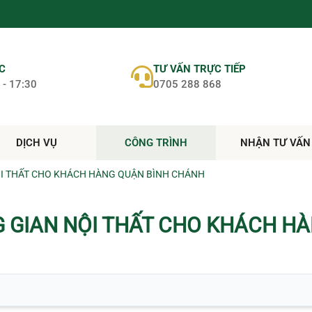
ỆC
TƯ VẤN TRỰC TIẾP
 - 17:30
0705 288 868
DỊCH VỤ
CÔNG TRÌNH
NHẬN TƯ VẤN
ỘI THẤT CHO KHÁCH HÀNG QUẬN BÌNH CHÁNH
G GIAN NỘI THẤT CHO KHÁCH H