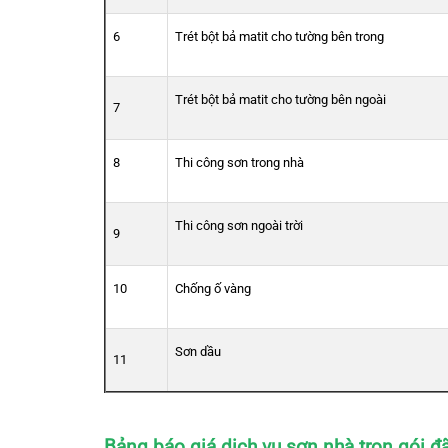
6
Trét bột bả matit cho tường bên trong
Trét bột bả matit cho tường bên ngoài
7
8
Thi công sơn trong nhà
Thi công sơn ngoài trời
9
10
Chống ố vàng
Sơn dầu
11
Bảng báo giá dịch vụ sơn nhà trọn gói đ