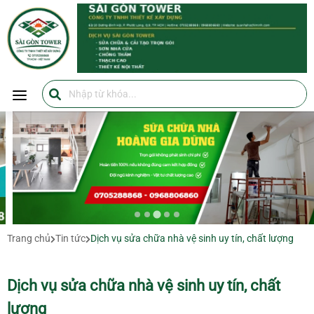
SÀI GÒN TOWER
SÀI GÒN TOWER
0705288868
https://suanhahochiminh.com/
Trang chủ
Tin tức
Dịch vụ sửa chữa nhà vệ sinh uy tín, chất lượng
Dịch vụ sửa chữa nhà vệ sinh uy tín, chất
lượng