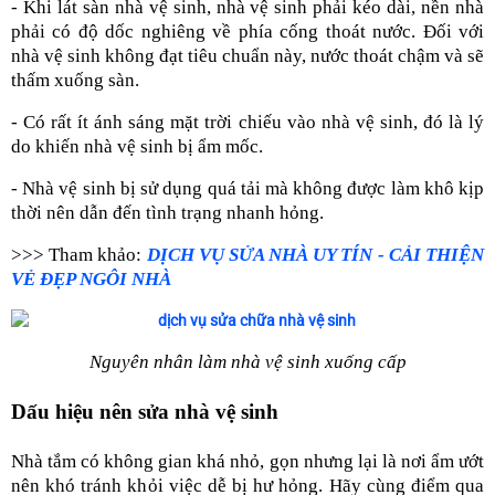
- Khi lát sàn nhà vệ sinh, nhà vệ sinh phải kéo dài, nền nhà
phải có độ dốc nghiêng về phía cống thoát nước. Đối với
nhà vệ sinh không đạt tiêu chuẩn này, nước thoát chậm và sẽ
thấm xuống sàn.
- Có rất ít ánh sáng mặt trời chiếu vào nhà vệ sinh, đó là lý
do khiến nhà vệ sinh bị ẩm mốc.
- Nhà vệ sinh bị sử dụng quá tải mà không được làm khô kịp
thời nên dẫn đến tình trạng nhanh hỏng.
>>> Tham khảo:
DỊCH VỤ SỬA NHÀ UY TÍN - CẢI THIỆN
VẺ ĐẸP NGÔI NHÀ
Nguyên nhân làm nhà vệ sinh xuống cấp
Dấu hiệu nên sửa nhà vệ sinh
Nhà tắm có không gian khá nhỏ, gọn nhưng lại là nơi ẩm ướt
nên khó tránh khỏi việc dễ bị hư hỏng. Hãy cùng điểm qua