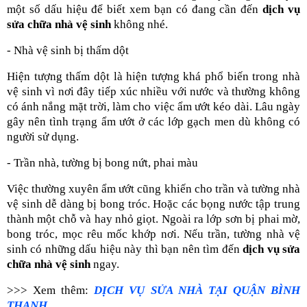
một số dấu hiệu để biết xem bạn có đang cần đến
dịch vụ
sửa chữa nhà vệ sinh
không nhé.
- Nhà vệ sinh bị thấm dột
Hiện tượng thấm dột là hiện tượng khá phổ biến trong nhà
vệ sinh vì nơi đây tiếp xúc nhiều với nước và thường không
có ánh nắng mặt trời, làm cho việc ẩm ướt kéo dài. Lâu ngày
gây nên tình trạng ẩm ướt ở các lớp gạch men dù không có
người sử dụng.
- Trần nhà, tường bị bong nứt, phai màu
Việc thường xuyên ẩm ướt cũng khiến cho trần và tường nhà
vệ sinh dễ dàng bị bong tróc. Hoặc các bọng nước tập trung
thành một chỗ và hay nhỏ giọt. Ngoài ra lớp sơn bị phai mờ,
bong tróc, mọc rêu mốc khớp nơi. Nếu trần, tường nhà vệ
sinh có những dấu hiệu này thì bạn nên tìm đến
dịch vụ sửa
chữa nhà vệ sinh
ngay.
>>> Xem thêm:
DỊCH VỤ SỬA NHÀ TẠI QUẬN BÌNH
THẠNH