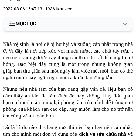
2022-08-06 16:47:13 - 1936 lượt xem
MỤC LỤC
Nguyên nhân khiến nhà vệ sinh xuống cấp nhanh chóng
Nhà vệ sinh là nơi dễ bị hư hại và xuống cấp nhất trong nhà
ở. Vì đây là nơi tiếp xúc với nhiều nước, các chất tẩy rửa,...
Dấu hiệu nên sửa nhà vệ sinh
nên nếu không được xây dựng cẩn thận thì rất dễ dàng bị hư
Dịch vụ sửa chữa nhà vệ sinh uy tín, chất lượng
hỏng. Đặc biệt đây cũng là một trong những không gian
giúp bạn thư giãn sau một ngày làm việc mệt mỏi, bạn có thể
ngâm mình hay ngân nga một ca khúc khi đang tắm.
Nhưng nếu nhà tắm của bạn đang gặp vấn đề, liệu bạn có
cảm thấy an tâm để làm điều đó hay không. Hay đơn giản
bạn chỉ muốn tân trang lại phòng tắm của mình để trông như
phòng của khách sạn cao cấp, hay muốn làm cho nó trở nên
ấm cúng và an toàn hơn.
Dù là lý do nào đi chăng nữa thì nên bạn hãy nên cân nhắc
tìm cho mình một đơn vị cung cấp
dịch vụ sửa chữa nhà vệ