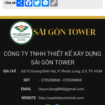
Share
Facebook
Twitter
Messenger
Copy
Chia sẻ:
Link
SÀI GÒN TOWER
CÔNG TY TNHH THIẾT KẾ XÂY DỰNG
SÀI GÒN TOWER
ĐỊA CHỈ
: 63/10 Dương Đình Hội, P. Phước Long, Q.9, TP. HCM
SĐT
: 0705288868 - 0705288868
EMAIL
: lequocdung8868@gmail.com
WEBSITE
: http://suanhahochiminh.com