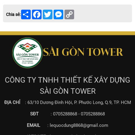
Share
Facebook
Twitter
Messenger
Copy
Chia sẻ:
Link
SÀI GÒN TOWER
CÔNG TY TNHH THIẾT KẾ XÂY DỰNG
SÀI GÒN TOWER
ĐỊA CHỈ
: 63/10 Dương Đình Hội, P. Phước Long, Q.9, TP. HCM
SĐT
: 0705288868 - 0705288868
EMAIL
: lequocdung8868@gmail.com