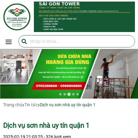
SÀI GÒN TOWER
SÀI GÒN TOWER
0705288868
https://suanhahochiminh.com/
Trang chủ
Tin tức
Dịch vụ sơn nhà uy tín quận 1
Dịch vụ sơn nhà uy tín quận 1
2025-02-19 21:03:25 - 326 lượt xem