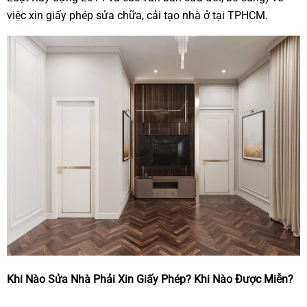
việc xin giấy phép sửa chữa, cải tạo nhà ở tại TPHCM.
Khi Nào Sửa Nhà Phải Xin Giấy Phép? Khi Nào Được Miễn?