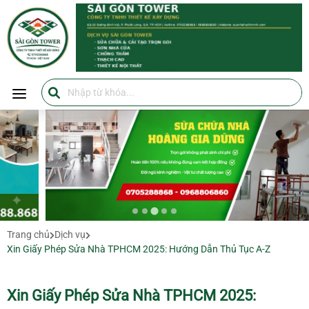
SÀI GÒN TOWER
SÀI GÒN TOWER
0705288868
https://suanhahochiminh.com/
…
Trang chủ
Dịch vụ
Xin Giấy Phép Sửa Nhà TPHCM 2025: Hướng Dẫn Thủ Tục A-Z
Xin Giấy Phép Sửa Nhà TPHCM 2025: