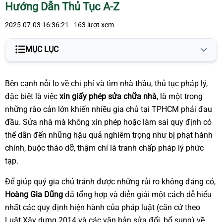
Hướng Dẫn Thủ Tục A-Z
2025-07-03 16:36:21 - 163 lượt xem
MỤC LỤC
Khi Nào Sửa Nhà Phải Xin Giấy Phép? Khi Nào Được Miễn?
Bên cạnh nỗi lo về chi phí và tìm nhà thầu, thủ tục pháp lý,
Trường hợp 1: BẮT BUỘC Phải Xin Giấy Phép Sửa Chữa, Cải
đặc biệt là việc
xin giấy phép sửa chữa nhà
, là một trong
Tạo
những rào cản lớn khiến nhiều gia chủ tại TPHCM phải đau
đầu. Sửa nhà mà không xin phép hoặc làm sai quy định có
Trường hợp 2: Được MIỄN Giấy Phép Xây Dựng
thể dẫn đến những hậu quả nghiêm trọng như bị phạt hành
Hướng Dẫn Hồ Sơ và Quy Trình Xin Giấy Phép Sửa Nhà tại
chính, buộc tháo dỡ, thậm chí là tranh chấp pháp lý phức
TPHCM
tạp.
1. Thành phần hồ sơ
Để giúp quý gia chủ tránh được những rủi ro không đáng có,
2. Quy trình nộp hồ sơ
Hoàng Gia Dũng
đã tổng hợp và diễn giải một cách dễ hiểu
nhất các quy định hiện hành của pháp luật (căn cứ theo
Lời Khuyên Từ Chuyên Gia
Luật Xây dựng 2014 và các văn bản sửa đổi, bổ sung) về