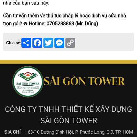
nhà của bạn sau này.
Cần tư vấn thêm về thủ tục pháp lý hoặc dịch vụ sửa nhà
trọn gói?
☎️
Hotline: 0705288868 (Mr. Dũng)
Share
Facebook
Twitter
Messenger
Copy
Chia sẻ:
Link
SÀI GÒN TOWER
CÔNG TY TNHH THIẾT KẾ XÂY DỰNG
SÀI GÒN TOWER
ĐỊA CHỈ
: 63/10 Dương Đình Hội, P. Phước Long, Q.9, TP. HCM