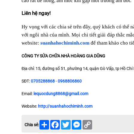
cao rất dễ hỏng, ẩm mốc khi gặp môi trường ẩm ướt.
Liên hệ ngay!
Hy vọng với các chia sẻ trên đây, quý khách có thể n
với ngôi nhà của mình. Mọi chi tiết giải đáp thắc mắ
website:
suanhahochiminh.com
để tham khảo cho tiế
CÔNG TY SỬA CHỮA NHÀ HOÀNG GIA DŨNG
Địa chỉ: 15, đường số 51, phường 14, quận Gò Vấp, tp Hồ Chí
SĐT:
0705288868
-
0968806860
Email:
lequocdung8868@gmail.com
Website:
http://suanhahochiminh.com
Share
Facebook
Twitter
Messenger
Copy
Chia sẻ:
Link