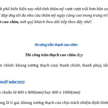
ất phổ biến hiện nay nhờ tính thẩm mỹ vượt vượt trội hơn hẳn so
đáp ứng tối đa nhu cầu thẩm mỹ ngày càng cao trong trang trí nộ
ch cao chìm,
mời quý khách theo dõi tiếp theo đây nhé!
Thi công trần thạch cao chìm
đẹp
n chính: khung xương thạch cao( thanh chính, thanh phụ), tấm
 NHẤT NĂM 2022
êu chuẩn từ 400 x 800(mm) hay 400 x 1000(mm)
ng là U gai, khung xương thạch cao chịu trách nhiệm định hìn