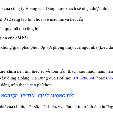
 cao của công ty Hoàng Gia Dũng, quý khách sẽ nhận được nhiều 
nhờ sự sáng tạo linh hoạt về mẫu mã và kết cấu
nếu quy mô thi công lớn
gian của đôi bên
ất không gian phải phù hợp với phong thủy của ngôi nhà (kiểu 
 cao chìm
nên tìm hiểu rõ về loại trần thạch cao muốn làm, nắm
 xây dựng Hoàng Gia Dũng qua Hotline:
0705288868
hoặc
09
u dáng trần thạch cao phù hợp.
NGHIỆP - UY TÍN - CHẤT LƯỢNG TỐT
 cửa chính, cửa sổ, mái hiên, vv.. được kín, tránh ảnh hưởng x