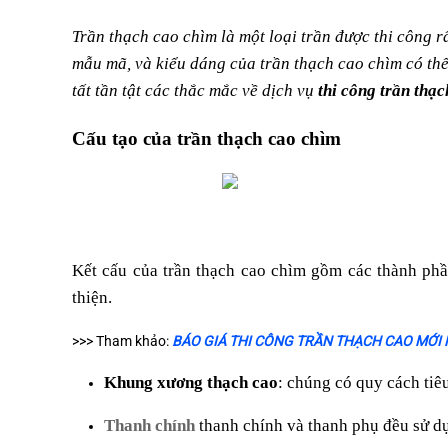
Cấu tạo của trần thạch cao chìm
Trần thạch cao chìm là một loại trần được thi công r
Phân loại trần thạch cao chìm
mẫu mã, và kiểu dáng của trần thạch cao chìm có thể 
tất tần tật các thắc mắc về dịch vụ
thi công trần thạ
Trần chìm đóng phẳng
Trần giật cấp
Cấu tạo của trần thạch cao chìm
Ưu điểm khi thi công trần thạch cao chìm
Lưu ý khi thi công trần thạch cao chìm
Liên hệ ngay!
Kết cấu của trần thạch cao chìm gồm các thành phầ
thiện.
>>> Tham khảo:
BÁO GIÁ THI CÔNG TRẦN THẠCH CAO MỚI
Khung xương thạch cao
: chúng có quy cách ti
Thanh chính
thanh chính và thanh phụ đều sử dụ