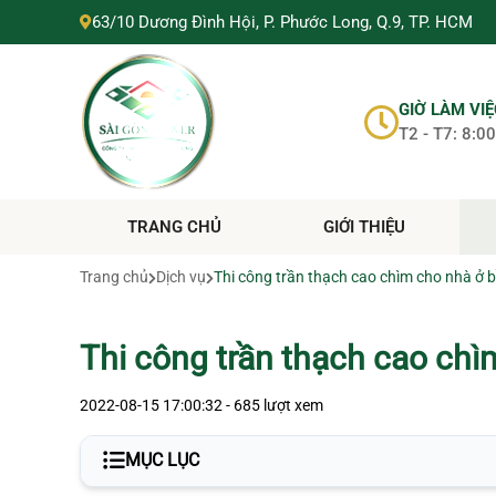
SÀI GÒN TOWER
63/10 Dương Đình Hội, P. Phước Long, Q.9, TP. HCM
SÀI GÒN TOWER
0705288868
https://suanhahochiminh.com/
GIỜ LÀM VI
T2 - T7: 8:00
TRANG CHỦ
GIỚI THIỆU
Trang chủ
Dịch vụ
Thi công trần thạch cao chìm cho nhà ở 
Thi công trần thạch cao chì
2022-08-15 17:00:32 - 685 lượt xem
MỤC LỤC